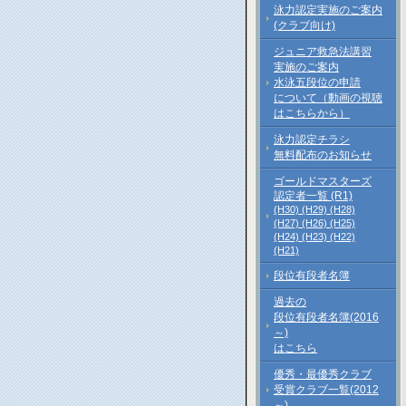
泳力認定実施のご案内
(クラブ向け)
ジュニア救急法講習
実施のご案内
水泳五段位の申請
について（動画の視聴
はこちらから）
泳力認定チラシ
無料配布のお知らせ
ゴールドマスターズ
認定者一覧 (R1)
(H30)
(H29)
(H28)
(H27)
(H26)
(H25)
(H24)
(H23)
(H22)
(H21)
段位有段者名簿
過去の
段位有段者名簿(2016
～)
はこちら
優秀・最優秀クラブ
受賞クラブ一覧(2012
～)