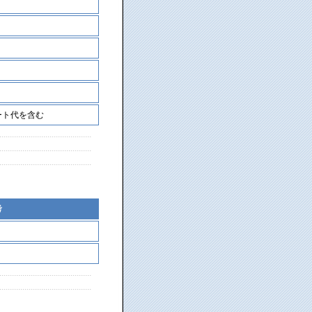
ート代を含む
考