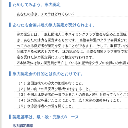
ためしてみよう、泳力認定
あなたの泳ぎ、チカラはどれくらい？
あなたも全国共通の泳力認定が受けられます。
泳力認定とは、一般社団法人日本スイミングクラブ協会が定めた全国統
き、あなたの泳力を認定するものです。 当協会加盟のクラブ会員並び
べての水泳愛好者が認定を受けることができます。 そして、取得頂い
記載できる公式のものです。 泳力認定会は、当協会加盟クラブ主管で
定を受けた泳力認定員によって検定が行われます。
※水泳段位は泳力認定員が常在している加盟登録クラブの会員のみ申請
泳力認定会の目的とは次のとおりです。
（１）全国規模での泳力の把握を行うこと。
（２）泳力向上の目安及び動機づけをすること。
（３）全国水泳愛好者の一員であることの自覚と誇りを持ってもらうこ
（４）泳力認定を受けたことによって、広く水泳の啓発を行うこと。
（５）水泳指導者への道を開くこと。
認定基準は、級・段・完泳の3コース
泳力認定基準