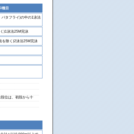
/種目
・バタフライ)の中の1泳法
く)1泳法25M完泳
法を除く)2泳法25M完泳
泳段位は、初段から十