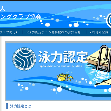
人
ミングクラブ協会
クラブ向け)
泳力認定チラシ無料配布のお知らせ
指導者登録
泳力認定とは