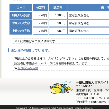
コース
検定料
認定料
備 
初級10分完泳
770円
1,980円
認定証代を含む
中級20分完泳
770円
1,980円
認定証代を含む
上級30分完泳
770円
1,980円
認定証代を含む
※上記価格は全て税込価格です。
認定者を掲載しています。
3級以上の合格者は月刊「スイミングマガジン」にお名前を掲載してい
認定者は本協会ホームページにお名前を掲載しています。
≫
段位認定者名簿
一般社団法人 日本スイ
〒101-0047
東京都千代田区内神田2-1
喜助内神田ビル６F
TEL：03-6381-0750 / F
登録番号：T5010005018
Copyright (C) Japan Swimming Club Association All Rights Reserved.