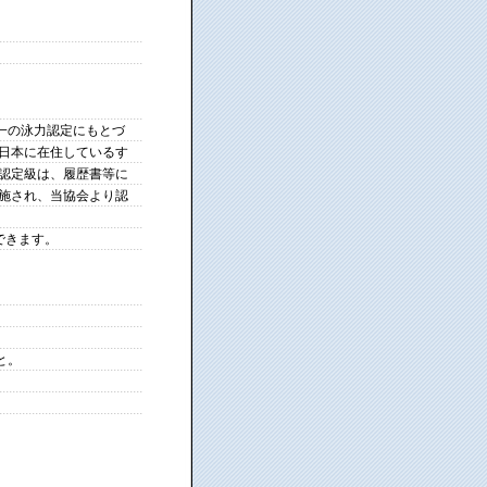
一の泳力認定にもとづ
に日本に在住しているす
た認定級は、履歴書等に
実施され、当協会より認
できます。
と。