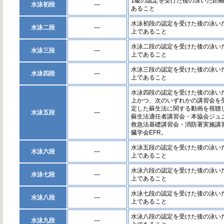
1級の認定を受けた後の泳いだ距離合
水泳初段
―
あること
水泳初段の認定を受けた後の泳いだ距
水泳二段
―
上であること
水泳二段の認定を受けた後の泳いだ距
水泳三段
―
上であること
水泳三段の認定を受けた後の泳いだ距
水泳四段
―
上であること
水泳四段の認定を受けた後の泳いだ距
上かつ、次のいずれかの講習会を
定した蘇生法に関する動画を視聴
水泳五段
―
蘇生法適任者講習会・本協会ジュ
救急法基礎講習会・消防署実施講
臓学会EFR。
水泳五段の認定を受けた後の泳いだ距
水泳六段
―
上であること
水泳六段の認定を受けた後の泳いだ距
水泳七段
―
上であること
水泳七段の認定を受けた後の泳いだ距
水泳八段
―
上であること
水泳八段の認定を受けた後の泳いだ距
水泳九段
―