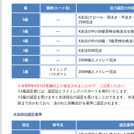
級
通称(カード名)
泳力認定の内容
4泳法(クロール・背泳ぎ・平泳ぎ
6級
―
25M完泳
5級
―
4泳法の中の(6級受検合格泳法を除
4級
―
4泳法の中の(6級・5級受検合格泳
3級
―
4泳法50M完泳
2級
―
100M個人メドレー完泳
スイミング
1級
200M個人メドレー完泳
パスポート
※令和6年4月1日実施分より改定されましたので、ご注意ください。
※1級認定者には、認定証とスイミングパスポートを発行いたします。
※1級の認定を受けますと水泳段位の認定を受けることができます。 水
段まで分かれており、泳がれた距離合計を基準に認定されます。
水泳段位認定基準
段位
称号名
認定基準