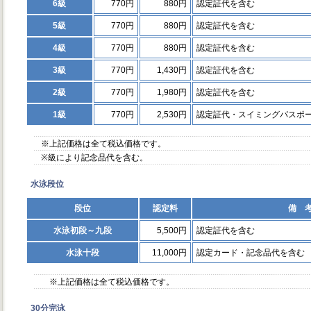
6級
770円
880円
認定証代を含む
5級
770円
880円
認定証代を含む
4級
770円
880円
認定証代を含む
3級
770円
1,430円
認定証代を含む
2級
770円
1,980円
認定証代を含む
1級
770円
2,530円
認定証代・スイミングパスポ
※上記価格は全て税込価格です。
※級により記念品代を含む。
水泳段位
段位
認定料
備 
水泳初段～九段
5,500円
認定証代を含む
水泳十段
11,000円
認定カード・記念品代を含む
※上記価格は全て税込価格です。
30分完泳