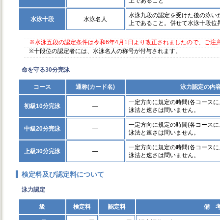
上であること
水泳九段の認定を受けた後の泳いだ距
水泳十段
水泳名人
上であること。併せて水泳十段位
※水泳五段の認定条件は令和6年4月1日より改正されましたので、ご注
※十段位の認定者には、水泳名人の称号が付与されます。
命を守る30分完泳
コース
通称(カード名)
泳力認定の内容
一定方向に規定の時間(各コースに
初級10分完泳
―
泳法と速さは問いません。
一定方向に規定の時間(各コースに
中級20分完泳
―
泳法と速さは問いません。
一定方向に規定の時間(各コースに
上級30分完泳
―
泳法と速さは問いません。
検定料及び認定料について
泳力認定
級
検定料
認定料
備 