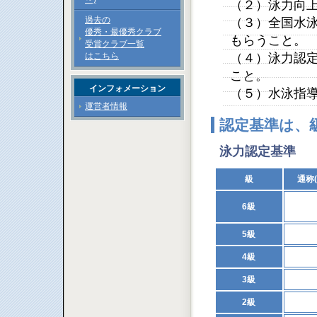
（２）泳力向
過去の
（３）全国水
優秀・最優秀クラブ
もらうこと。
受賞クラブ一覧
はこちら
（４）泳力認
こと。
インフォメーション
（５）水泳指
運営者情報
認定基準は、
泳力認定基準
級
通称
6級
5級
4級
3級
2級