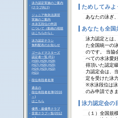
泳力認定実施のご案内
ためしてみよ
(クラブ向け)
ジュニア救急法講習
あなたの泳ぎ
実施のご案内
水泳五段位の申請
あなたも全国
について（動画の視聴
はこちらから）
泳力認定とは
泳力認定チラシ
た全国統一の
無料配布のお知らせ
のです。 当協
ゴールドマスターズ
認定者一覧 (R1)
べての水泳愛好
(H30)
(H29)
(H28)
得頂いた認定級
(H27)
(H26)
(H25)
(H24)
(H23)
(H22)
力認定会は、
(H21)
定を受けた泳
段位有段者名簿
※水泳段位は
過去の
のみ申請でき
段位有段者名簿(2016
～)
はこちら
泳力認定会の
優秀・最優秀クラブ
（１）全国規
受賞クラブ一覧(2012
～)