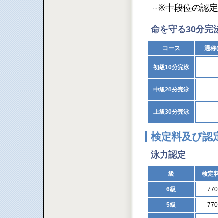
※十段位の認
命を守る30分完
コース
通称
初級10分完泳
中級20分完泳
上級30分完泳
検定料及び認
泳力認定
級
検定
6級
77
5級
77