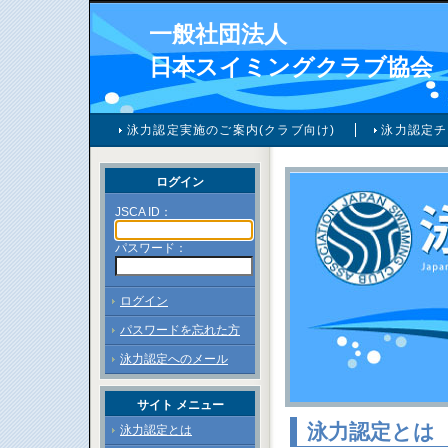
一般社団法人
日本スイミングクラブ協会
泳力認定実施のご案内(クラブ向け)
泳力認定チ
ログイン
JSCA ID：
パスワード：
ログイン
パスワードを忘れた方
泳力認定へのメール
サイト メニュー
泳力認定とは
泳力認定とは