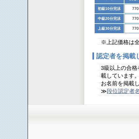
初級10分完泳
77
中級20分完泳
77
上級30分完泳
77
※上記価格は
認定者を掲載
3級以上の合
載しています
お名前を掲載
≫
段位認定者