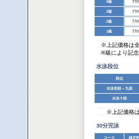
4級
77
3級
77
2級
77
1級
77
※上記価格は
※級により記
水泳段位
段位
水泳初段～九段
水泳十段
※上記価格は
30分完泳
コース
検定