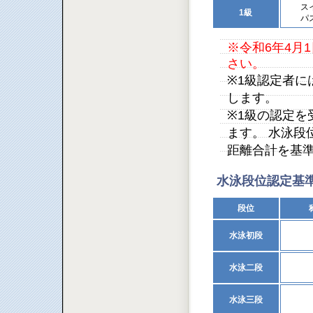
ス
1級
パ
※令和6年4月
さい。
※1級認定者
します。
※1級の認定
ます。 水泳段
距離合計を基
水泳段位認定基
段位
水泳初段
水泳二段
水泳三段