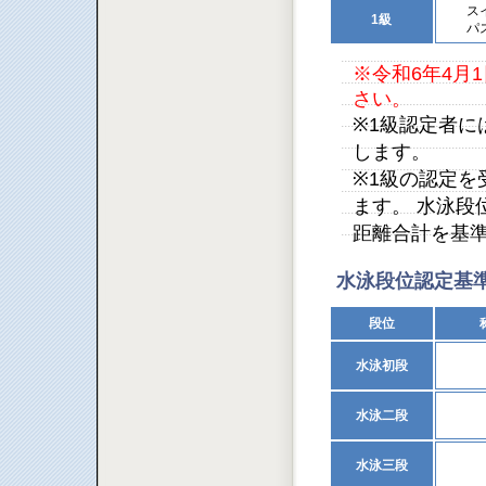
ス
1級
パ
※令和6年4月
さい。
※1級認定者
します。
※1級の認定
ます。 水泳段
距離合計を基
水泳段位認定基
段位
水泳初段
水泳二段
水泳三段