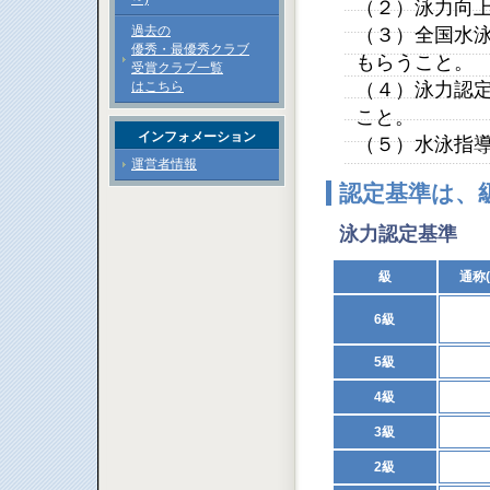
（２）泳力向
過去の
（３）全国水
優秀・最優秀クラブ
もらうこと。
受賞クラブ一覧
はこちら
（４）泳力認
こと。
インフォメーション
（５）水泳指
運営者情報
認定基準は、
泳力認定基準
級
通称
6級
5級
4級
3級
2級