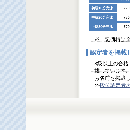
初級10分完泳
77
中級20分完泳
77
上級30分完泳
77
※上記価格は
認定者を掲載
3級以上の合
載しています
お名前を掲載
≫
段位認定者