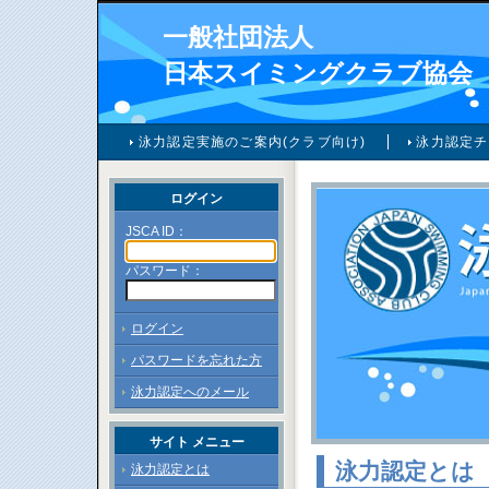
一般社団法人
日本スイミングクラブ協会
泳力認定実施のご案内(クラブ向け)
泳力認定チ
ログイン
JSCA ID：
パスワード：
ログイン
パスワードを忘れた方
泳力認定へのメール
サイト メニュー
泳力認定とは
泳力認定とは