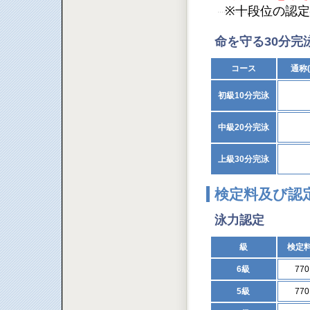
※十段位の認
命を守る30分完
コース
通称
初級10分完泳
中級20分完泳
上級30分完泳
検定料及び認
泳力認定
級
検定
6級
77
5級
77