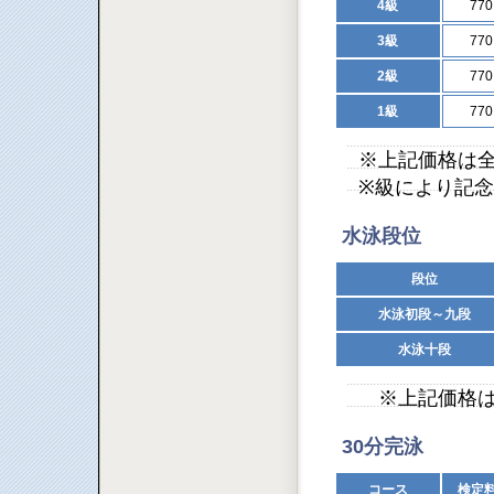
4級
77
3級
77
2級
77
1級
77
※上記価格は
※級により記
水泳段位
段位
水泳初段～九段
水泳十段
※上記価格は
30分完泳
コース
検定