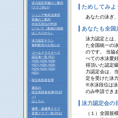
泳力認定実施のご案内
ためしてみよ
(クラブ向け)
ジュニア救急法講習
あなたの泳ぎ
実施のご案内
水泳五段位の申請
あなたも全国
について（動画の視聴
はこちらから）
泳力認定とは
泳力認定チラシ
た全国統一の
無料配布のお知らせ
のです。 当協
ゴールドマスターズ
認定者一覧 (R1)
べての水泳愛好
(H30)
(H29)
(H28)
得頂いた認定級
(H27)
(H26)
(H25)
(H24)
(H23)
(H22)
力認定会は、
(H21)
定を受けた泳
段位有段者名簿
※水泳段位は
過去の
のみ申請でき
段位有段者名簿(2016
～)
はこちら
泳力認定会の
優秀・最優秀クラブ
（１）全国規
受賞クラブ一覧(2012
～)