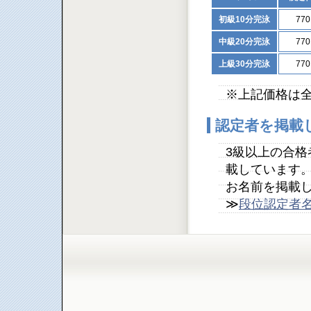
初級10分完泳
77
中級20分完泳
77
上級30分完泳
77
※上記価格は
認定者を掲載
3級以上の合
載しています
お名前を掲載
≫
段位認定者