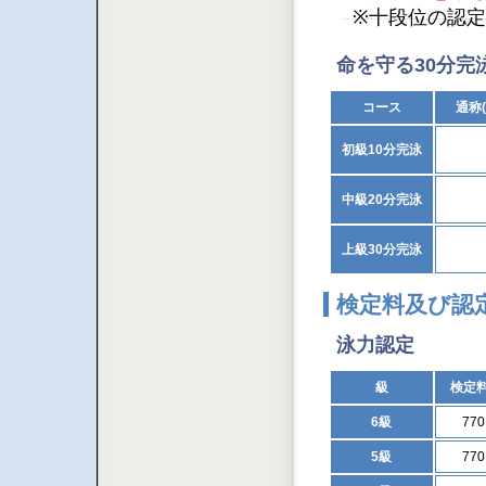
※十段位の認
命を守る30分完
コース
通称
初級10分完泳
中級20分完泳
上級30分完泳
検定料及び認
泳力認定
級
検定
6級
77
5級
77