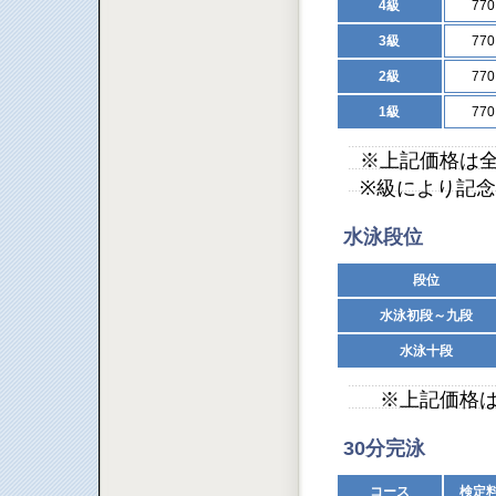
4級
77
3級
77
2級
77
1級
77
※上記価格は
※級により記
水泳段位
段位
水泳初段～九段
水泳十段
※上記価格は
30分完泳
コース
検定