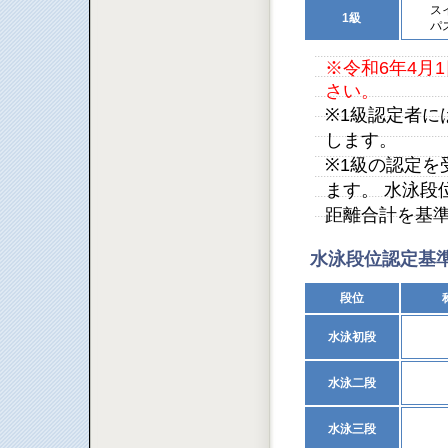
ス
1級
パ
※令和6年4月
さい。
※1級認定者
します。
※1級の認定
ます。 水泳段
距離合計を基
水泳段位認定基
段位
水泳初段
水泳二段
水泳三段