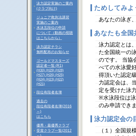
泳力認定実施のご案内
ためしてみよ
(クラブ向け)
ジュニア救急法講習
あなたの泳ぎ
実施のご案内
水泳五段位の申請
あなたも全国
について（動画の視聴
はこちらから）
泳力認定とは
泳力認定チラシ
た全国統一の
無料配布のお知らせ
のです。 当協
ゴールドマスターズ
認定者一覧 (R1)
べての水泳愛好
(H30)
(H29)
(H28)
得頂いた認定級
(H27)
(H26)
(H25)
(H24)
(H23)
(H22)
力認定会は、
(H21)
定を受けた泳
段位有段者名簿
※水泳段位は
過去の
のみ申請でき
段位有段者名簿(2016
～)
はこちら
泳力認定会の
優秀・最優秀クラブ
（１）全国規
受賞クラブ一覧(2012
～)