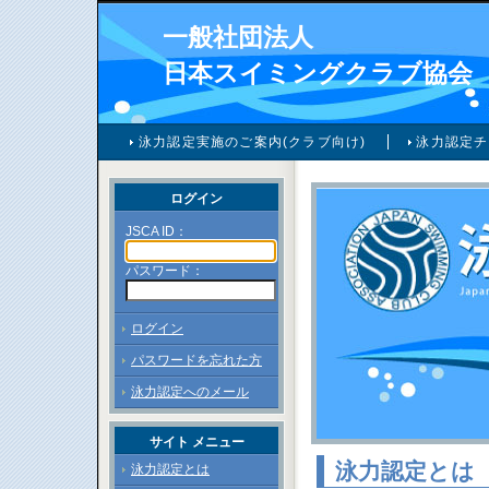
一般社団法人
日本スイミングクラブ協会
泳力認定実施のご案内(クラブ向け)
泳力認定チ
ログイン
JSCA ID：
パスワード：
ログイン
パスワードを忘れた方
泳力認定へのメール
サイト メニュー
泳力認定とは
泳力認定とは