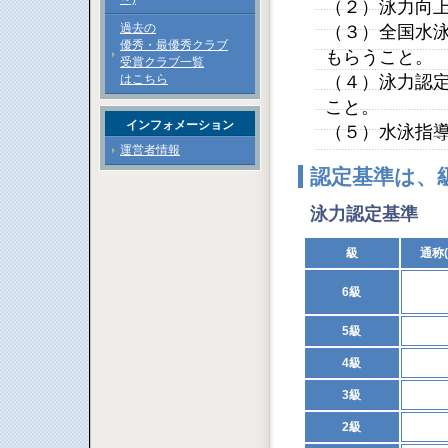
（２）泳力向
過去の
（３）全国水
優秀・最優秀クラブ
もらうこと。
受賞クラブ一覧
はこちら
（４）泳力認
こと。
インフォメーション
（５）水泳指
運営者情報
認定基準は、
泳力認定基準
級
通称
6級
5級
4級
3級
2級