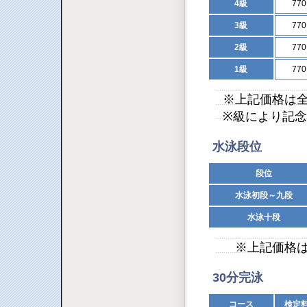
4級
77
3級
77
2級
77
1級
77
※上記価格は
※級により記
水泳段位
段位
水泳初段～九段
水泳十段
※上記価格は
30分完泳
コース
検定