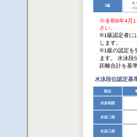
ス
1級
パ
※令和6年4月
さい。
※1級認定者
します。
※1級の認定
ます。 水泳段
距離合計を基
水泳段位認定基
段位
水泳初段
水泳二段
水泳三段