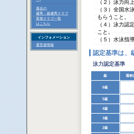
（２）泳力向
過去の
（３）全国水
優秀・最優秀クラブ
もらうこと。
受賞クラブ一覧
はこちら
（４）泳力認
こと。
インフォメーション
（５）水泳指
運営者情報
認定基準は、
泳力認定基準
級
通称
6級
5級
4級
3級
2級