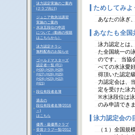
泳力認定実施のご案内
ためしてみよ
(クラブ向け)
ジュニア救急法講習
あなたの泳ぎ
実施のご案内
水泳五段位の申請
あなたも全国
について（動画の視聴
はこちらから）
泳力認定とは
泳力認定チラシ
た全国統一の
無料配布のお知らせ
のです。 当協
ゴールドマスターズ
認定者一覧 (R1)
べての水泳愛好
(H30)
(H29)
(H28)
得頂いた認定級
(H27)
(H26)
(H25)
(H24)
(H23)
(H22)
力認定会は、
(H21)
定を受けた泳
段位有段者名簿
※水泳段位は
過去の
のみ申請でき
段位有段者名簿(2016
～)
はこちら
泳力認定会の
優秀・最優秀クラブ
（１）全国規
受賞クラブ一覧(2012
～)