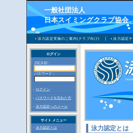
一般社団法人
日本スイミングクラブ協会
泳力認定実施のご案内(クラブ向け)
泳力認定チ
ログイン
JSCA ID：
パスワード：
ログイン
パスワードを忘れた方
泳力認定へのメール
サイト メニュー
泳力認定とは
泳力認定とは