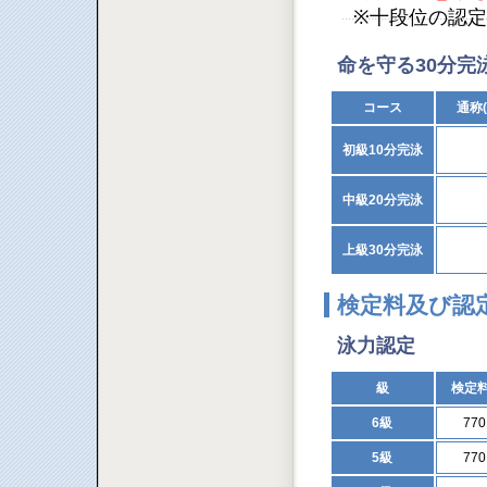
※十段位の認
命を守る30分完
コース
通称
初級10分完泳
中級20分完泳
上級30分完泳
検定料及び認
泳力認定
級
検定
6級
77
5級
77