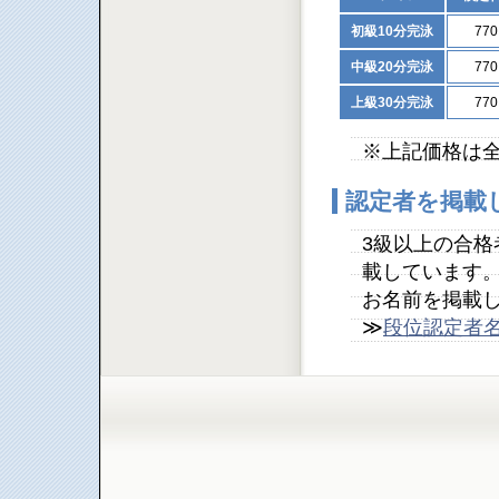
初級10分完泳
77
中級20分完泳
77
上級30分完泳
77
※上記価格は
認定者を掲載
3級以上の合
載しています
お名前を掲載
≫
段位認定者