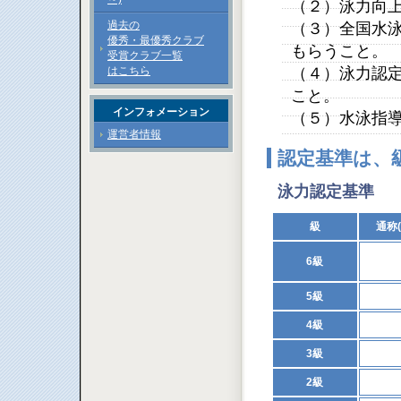
（２）泳力向
過去の
（３）全国水
優秀・最優秀クラブ
もらうこと。
受賞クラブ一覧
はこちら
（４）泳力認
こと。
インフォメーション
（５）水泳指
運営者情報
認定基準は、
泳力認定基準
級
通称
6級
5級
4級
3級
2級