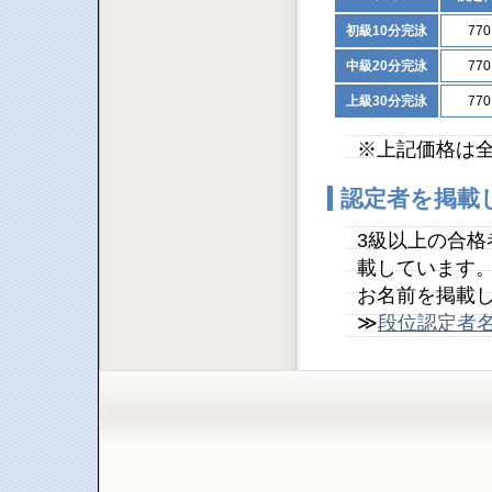
初級10分完泳
77
中級20分完泳
77
上級30分完泳
77
※上記価格は
認定者を掲載
3級以上の合
載しています
お名前を掲載
≫
段位認定者