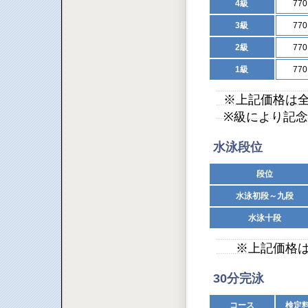
4級
77
3級
77
2級
77
1級
77
※上記価格は
※級により記
水泳段位
段位
水泳初段～九段
水泳十段
※上記価格は
30分完泳
コース
検定