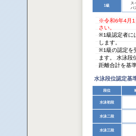
ス
1級
パ
※令和6年4月
さい。
※1級認定者
します。
※1級の認定
ます。 水泳段
距離合計を基
水泳段位認定基
段位
水泳初段
水泳二段
水泳三段