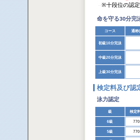
※十段位の認
命を守る30分完
コース
通称
初級10分完泳
中級20分完泳
上級30分完泳
検定料及び認
泳力認定
級
検定
6級
77
5級
77