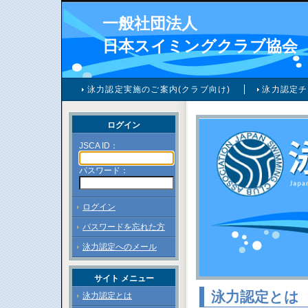
一般社団法人
日本スイミングクラブ協会
泳力認定実施のご案内(クラブ向け)
泳力認定チ
ログイン
JSCA ID：
パスワード：
ログイン
パスワードを忘れた方
泳力認定へのメール
サイト メニュー
泳力認定とは
泳力認定とは