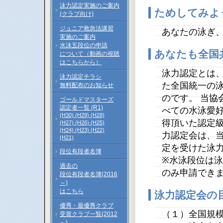
泳力認定実施のご案内
ためしてみよ
(クラブ向け)
ジュニア救急法講習
あなたの泳ぎ
実施のご案内
水泳五段位の申請
あなたも全国
について（動画の視聴
はこちらから）
泳力認定とは
泳力認定チラシ
た全国統一の
無料配布のお知らせ
のです。 当協
ゴールドマスターズ
認定者一覧 (R1)
べての水泳愛好
(H30)
(H29)
(H28)
得頂いた認定級
(H27)
(H26)
(H25)
(H24)
(H23)
(H22)
力認定会は、
(H21)
定を受けた泳
段位有段者名簿
※水泳段位は
過去の
のみ申請でき
段位有段者名簿(2016
～)
はこちら
泳力認定会の
優秀・最優秀クラブ
（１）全国規
受賞クラブ一覧(2012
～)