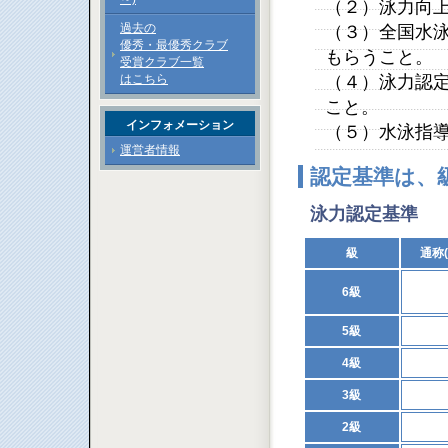
（２）泳力向
過去の
（３）全国水
優秀・最優秀クラブ
もらうこと。
受賞クラブ一覧
はこちら
（４）泳力認
こと。
インフォメーション
（５）水泳指
運営者情報
認定基準は、
泳力認定基準
級
通称
6級
5級
4級
3級
2級