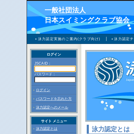
一般社団法人
日本スイミングクラブ協会
泳力認定実施のご案内(クラブ向け)
泳力認定チ
ログイン
JSCA ID：
パスワード：
ログイン
パスワードを忘れた方
泳力認定へのメール
サイト メニュー
泳力認定とは
泳力認定とは