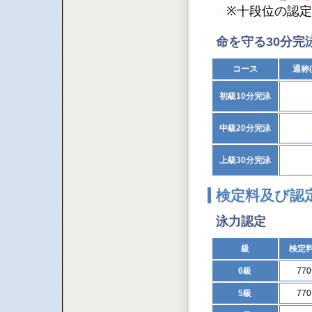
※十段位の認
命を守る30分完
コース
通称
初級10分完泳
中級20分完泳
上級30分完泳
検定料及び認
泳力認定
級
検定
6級
77
5級
77