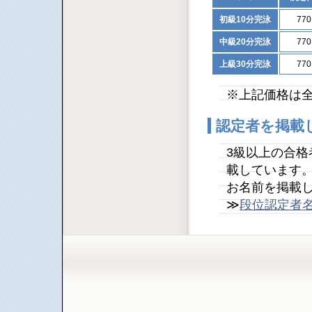
初級10分完泳
77
中級20分完泳
77
上級30分完泳
77
※上記価格は
認定者を掲載
3級以上の合
載しています
お名前を掲載
≫
段位認定者