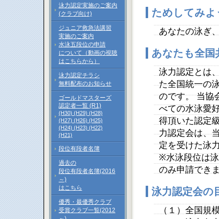
泳力認定実施のご案内
ためしてみよ
(クラブ向け)
ジュニア救急法講習
あなたの泳ぎ
実施のご案内
水泳五段位の申請
あなたも全国
について（動画の視聴
はこちらから）
泳力認定とは
泳力認定チラシ
た全国統一の
無料配布のお知らせ
のです。 当協
ゴールドマスターズ
認定者一覧 (R1)
べての水泳愛好
(H30)
(H29)
(H28)
得頂いた認定級
(H27)
(H26)
(H25)
(H24)
(H23)
(H22)
力認定会は、
(H21)
定を受けた泳
段位有段者名簿
※水泳段位は
過去の
のみ申請でき
段位有段者名簿(2016
～)
はこちら
泳力認定会の
優秀・最優秀クラブ
（１）全国規
受賞クラブ一覧(2012
～)