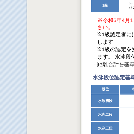
ス
1級
パ
※令和6年4月
さい。
※1級認定者
します。
※1級の認定
ます。 水泳段
距離合計を基
水泳段位認定基
段位
水泳初段
水泳二段
水泳三段