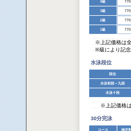
4級
77
3級
77
2級
77
1級
77
※上記価格は
※級により記
水泳段位
段位
水泳初段～九段
水泳十段
※上記価格は
30分完泳
コース
検定