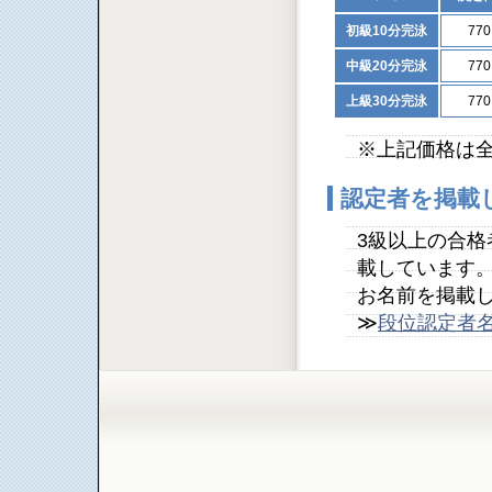
初級10分完泳
77
中級20分完泳
77
上級30分完泳
77
※上記価格は
認定者を掲載
3級以上の合
載しています
お名前を掲載
≫
段位認定者