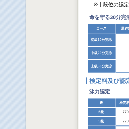
※十段位の認
命を守る30分完
コース
通称
初級10分完泳
中級20分完泳
上級30分完泳
検定料及び認
泳力認定
級
検定
6級
77
5級
77