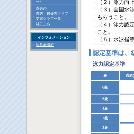
（２）泳力向
過去の
（３）全国水
優秀・最優秀クラブ
もらうこと。
受賞クラブ一覧
はこちら
（４）泳力認
こと。
インフォメーション
（５）水泳指
運営者情報
認定基準は、
泳力認定基準
級
通称
6級
5級
4級
3級
2級