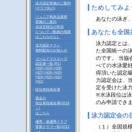
泳力認定実施のご案内
ためしてみよ
(クラブ向け)
ジュニア救急法講習
あなたの泳ぎ
実施のご案内
水泳五段位の申請
あなたも全国
について（動画の視聴
はこちらから）
泳力認定とは
泳力認定チラシ
た全国統一の
無料配布のお知らせ
のです。 当協
ゴールドマスターズ
認定者一覧 (R1)
べての水泳愛好
(H30)
(H29)
(H28)
得頂いた認定級
(H27)
(H26)
(H25)
(H24)
(H23)
(H22)
力認定会は、
(H21)
定を受けた泳
段位有段者名簿
※水泳段位は
過去の
のみ申請でき
段位有段者名簿(2016
～)
はこちら
泳力認定会の
優秀・最優秀クラブ
（１）全国規
受賞クラブ一覧(2012
～)