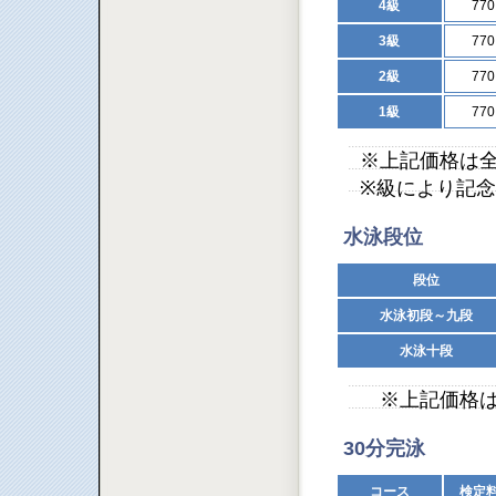
4級
77
3級
77
2級
77
1級
77
※上記価格は
※級により記
水泳段位
段位
水泳初段～九段
水泳十段
※上記価格は
30分完泳
コース
検定