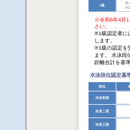
ス
1級
パ
※令和6年4月
さい。
※1級認定者
します。
※1級の認定
ます。 水泳段
距離合計を基
水泳段位認定基
段位
水泳初段
水泳二段
水泳三段