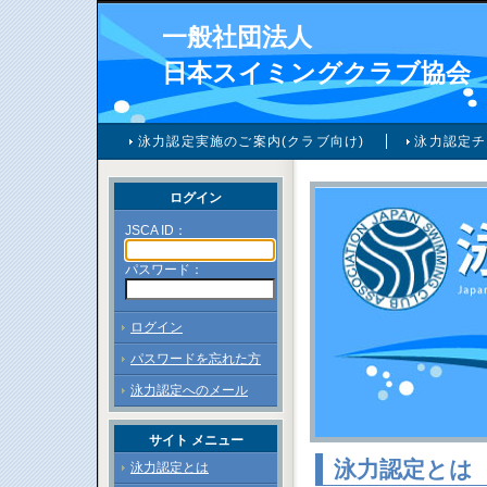
一般社団法人
日本スイミングクラブ協会
泳力認定実施のご案内(クラブ向け)
泳力認定チ
ログイン
JSCA ID：
パスワード：
ログイン
パスワードを忘れた方
泳力認定へのメール
サイト メニュー
泳力認定とは
泳力認定とは