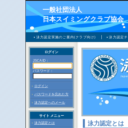
一般社団法人
日本スイミングクラブ協会
泳力認定実施のご案内(クラブ向け)
泳力認定チ
ログイン
JSCA ID：
パスワード：
ログイン
パスワードを忘れた方
泳力認定へのメール
サイト メニュー
泳力認定とは
泳力認定とは