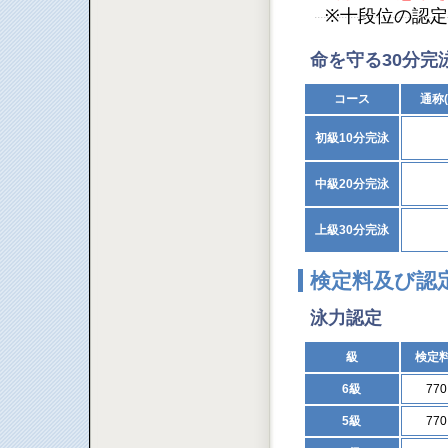
※十段位の認
命を守る30分完
コース
通称
初級10分完泳
中級20分完泳
上級30分完泳
検定料及び認
泳力認定
級
検定
6級
77
5級
77