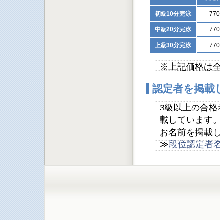
初級10分完泳
77
中級20分完泳
77
上級30分完泳
77
※上記価格は
認定者を掲載
3級以上の合
載しています
お名前を掲載
≫
段位認定者