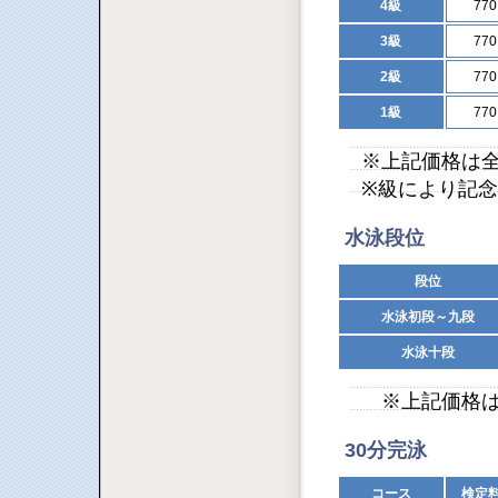
4級
77
3級
77
2級
77
1級
77
※上記価格は
※級により記
水泳段位
段位
水泳初段～九段
水泳十段
※上記価格は
30分完泳
コース
検定