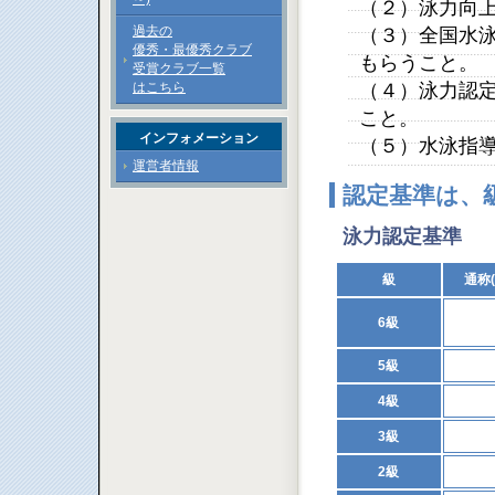
（２）泳力向
過去の
（３）全国水
優秀・最優秀クラブ
もらうこと。
受賞クラブ一覧
はこちら
（４）泳力認
こと。
インフォメーション
（５）水泳指
運営者情報
認定基準は、
泳力認定基準
級
通称
6級
5級
4級
3級
2級