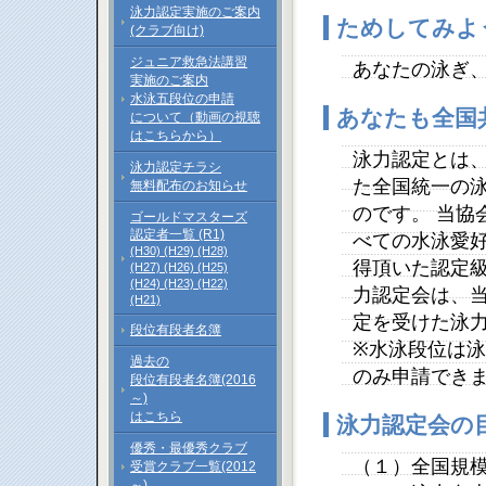
泳力認定実施のご案内
ためしてみよ
(クラブ向け)
ジュニア救急法講習
あなたの泳ぎ
実施のご案内
水泳五段位の申請
あなたも全国
について（動画の視聴
はこちらから）
泳力認定とは
泳力認定チラシ
た全国統一の
無料配布のお知らせ
のです。 当協
ゴールドマスターズ
認定者一覧 (R1)
べての水泳愛好
(H30)
(H29)
(H28)
得頂いた認定級
(H27)
(H26)
(H25)
(H24)
(H23)
(H22)
力認定会は、
(H21)
定を受けた泳
段位有段者名簿
※水泳段位は
過去の
のみ申請でき
段位有段者名簿(2016
～)
はこちら
泳力認定会の
優秀・最優秀クラブ
（１）全国規
受賞クラブ一覧(2012
～)