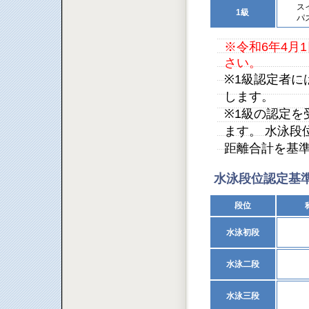
ス
1級
パ
※令和6年4月
さい。
※1級認定者
します。
※1級の認定
ます。 水泳段
距離合計を基
水泳段位認定基
段位
水泳初段
水泳二段
水泳三段