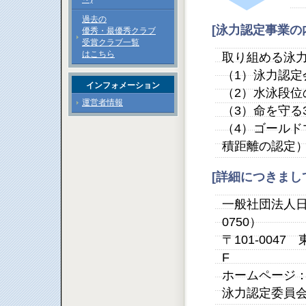
過去の
[泳力認定事業の
優秀・最優秀クラブ
受賞クラブ一覧
はこちら
取り組める泳
（1）泳力認定
インフォメーション
（2）水泳段位
運営者情報
（3）命を守る
（4）ゴール
積距離の認定
[詳細につきま
一般社団法人日本
0750）
〒101-004
F
ホームページ
泳力認定委員