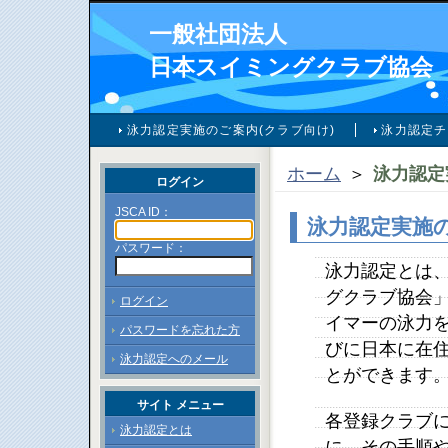
一般社団法人
日本スイミングクラブ協会
泳力認定実施のご案内(クラブ向け)
泳力認定チ
ホーム
＞
泳力認定
ログイン
JSCA ID：
泳力認定実施の
パスワード：
泳力認定とは
グクラブ協会」
ログイン
イマーの泳力を
パスワードを忘れた方
びに日本に在
泳力認定へのメール
とができます
サイト メニュー
各登録クラブ
泳力認定とは
に、その手順や