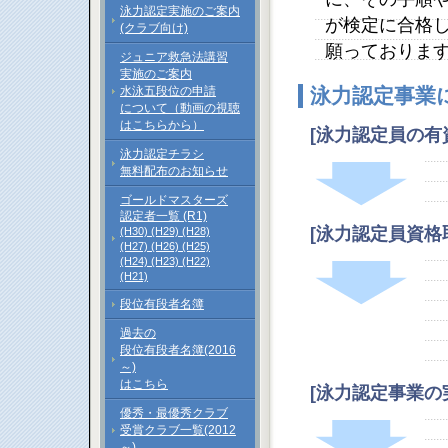
泳力認定実施のご案内
が検定に合格
(クラブ向け)
願っておりま
ジュニア救急法講習
実施のご案内
水泳五段位の申請
泳力認定事業
について（動画の視聴
はこちらから）
[泳力認定員の
泳力認定チラシ
無料配布のお知らせ
ゴールドマスターズ
認定者一覧 (R1)
[泳力認定員資
(H30)
(H29)
(H28)
(H27)
(H26)
(H25)
(H24)
(H23)
(H22)
(H21)
段位有段者名簿
過去の
段位有段者名簿(2016
～)
はこちら
[泳力認定事業の
優秀・最優秀クラブ
受賞クラブ一覧(2012
～)