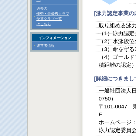
過去の
[泳力認定事業の
優秀・最優秀クラブ
受賞クラブ一覧
はこちら
取り組める泳
（1）泳力認定
インフォメーション
（2）水泳段位
運営者情報
（3）命を守る
（4）ゴール
積距離の認定
[詳細につきま
一般社団法人日本
0750）
〒101-004
F
ホームページ
泳力認定委員