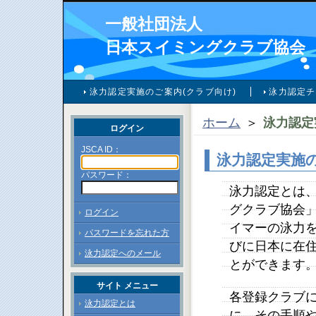
一般社団法人
日本スイミングクラブ協会
泳力認定実施のご案内(クラブ向け)
泳力認定チ
ホーム
＞
泳力認定
ログイン
JSCA ID：
泳力認定実施の
パスワード：
泳力認定とは
グクラブ協会」
ログイン
イマーの泳力を
パスワードを忘れた方
びに日本に在
泳力認定へのメール
とができます
サイト メニュー
各登録クラブ
泳力認定とは
に、その手順や