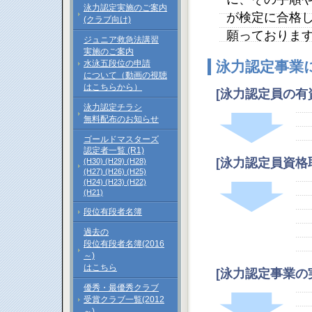
泳力認定実施のご案内
が検定に合格
(クラブ向け)
願っておりま
ジュニア救急法講習
実施のご案内
水泳五段位の申請
泳力認定事業
について（動画の視聴
はこちらから）
[泳力認定員の
泳力認定チラシ
無料配布のお知らせ
ゴールドマスターズ
認定者一覧 (R1)
[泳力認定員資
(H30)
(H29)
(H28)
(H27)
(H26)
(H25)
(H24)
(H23)
(H22)
(H21)
段位有段者名簿
過去の
段位有段者名簿(2016
～)
はこちら
[泳力認定事業の
優秀・最優秀クラブ
受賞クラブ一覧(2012
～)