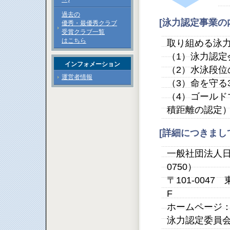
過去の
[泳力認定事業の
優秀・最優秀クラブ
受賞クラブ一覧
はこちら
取り組める泳
（1）泳力認定
インフォメーション
（2）水泳段位
運営者情報
（3）命を守る
（4）ゴール
積距離の認定
[詳細につきま
一般社団法人日本
0750）
〒101-004
F
ホームページ
泳力認定委員