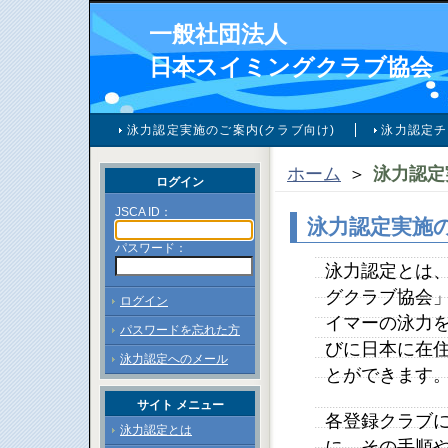
一般社団法人
日本スイミングクラブ協会
泳力認定実施のご案内(クラブ向け)
泳力認定チ
ホーム
＞
泳力認定
ログイン
JSCA ID：
泳力認定実施の
パスワード：
泳力認定とは
グクラブ協会」
ログイン
イマーの泳力を
パスワードを忘れた方
びに日本に在
泳力認定へのメール
とができます
サイト メニュー
各登録クラブ
泳力認定とは
に、その手順や