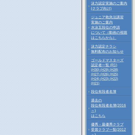
泳力認定実施のご案内
(クラブ向け)
ジュニア救急法講習
実施のご案内
水泳五段位の申請
について（動画の視聴
はこちらから）
泳力認定チラシ
無料配布のお知らせ
ゴールドマスターズ
認定者一覧 (R1)
(H30)
(H29)
(H28)
(H27)
(H26)
(H25)
(H24)
(H23)
(H22)
(H21)
段位有段者名簿
過去の
段位有段者名簿(2016
～)
はこちら
優秀・最優秀クラブ
受賞クラブ一覧(2012
～)