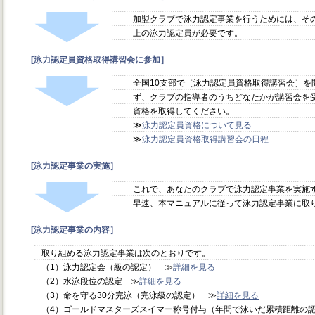
加盟クラブで泳力認定事業を行うためには、そ
上の泳力認定員が必要です。
[泳力認定員資格取得講習会に参加］
全国10支部で［泳力認定員資格取得講習会］を
ず、クラブの指導者のうちどなたかが講習会を
資格を取得してください。
≫
泳力認定員資格について見る
≫
泳力認定員資格取得講習会の日程
[泳力認定事業の実施］
これで、あなたのクラブで泳力認定事業を実施
早速、本マニュアルに従って泳力認定事業に取
[泳力認定事業の内容］
取り組める泳力認定事業は次のとおりです。
（1）泳力認定会（級の認定） ≫
詳細を見る
（2）水泳段位の認定 ≫
詳細を見る
（3）命を守る30分完泳（完泳級の認定） ≫
詳細を見る
（4）ゴールドマスターズスイマー称号付与（年間で泳いだ累積距離の