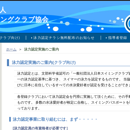
人
ミングクラブ協会
クラブ向け)
泳力認定チラシ無料配布のお知らせ
指導者登録
ホーム
＞
泳力認定実施のご案内
泳力認定実施のご案内(クラブ向け)
泳力認定とは、文部科学省認可の「一般社団法人日本スイミングクラブ
一の泳力認定基準に基づき、 スイマーの泳力を認定するものです。 当
びに日本に在住しているすべての水泳愛好者が認定を受けることができ
各登録クラブにおいて泳力認定会を円滑に実施して頂くために、その手
ものです。 多数の水泳愛好者が検定に合格し、スイミングパスポート
っております。
泳力認定事業に取り組むには、まず・・・・・
[泳力認定員の有資格者が必要です］