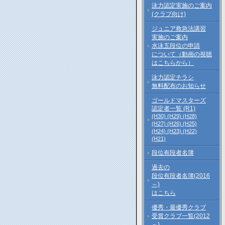
泳力認定実施のご案内
(クラブ向け)
ジュニア救急法講習
実施のご案内
水泳五段位の申請
について（動画の視聴
はこちらから）
泳力認定チラシ
無料配布のお知らせ
ゴールドマスターズ
認定者一覧 (R1)
(H30)
(H29)
(H28)
(H27)
(H26)
(H25)
(H24)
(H23)
(H22)
(H21)
段位有段者名簿
過去の
段位有段者名簿(2016
～)
はこちら
優秀・最優秀クラブ
受賞クラブ一覧(2012
～)