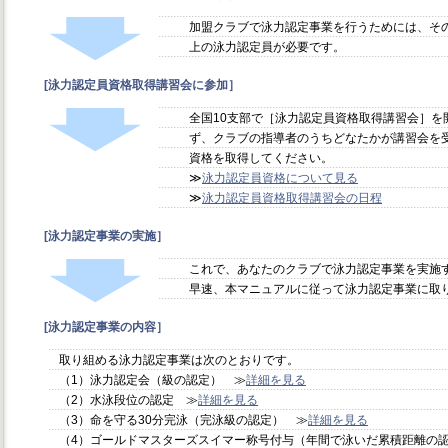
加盟クラブで泳力認定事業を行うためには、そ
上の泳力認定員が必要です。
[泳力認定員資格取得講習会に参加］
全国10支部で［泳力認定員資格取得講習会］を
ず、クラブの指導者のうちどなたかが講習会を
資格を取得してください。
≫
泳力認定員資格について見る
≫
泳力認定員資格取得講習会の日程
[泳力認定事業の実施］
これで、あなたのクラブで泳力認定事業を実施
早速、本マニュアルに従って泳力認定事業に取
[泳力認定事業の内容］
取り組める泳力認定事業は次のとおりです。
（1）泳力認定会（級の認定） ≫
詳細を見る
（2）水泳段位の認定 ≫
詳細を見る
（3）命を守る30分完泳（完泳級の認定） ≫
詳細を見る
（4）ゴールドマスターズスイマー称号付与（年間で泳いだ累積距離の