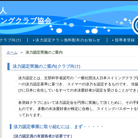
人
ミングクラブ協会
クラブ向け)
泳力認定チラシ無料配布のお知らせ
指導者登録
ホーム
＞
泳力認定実施のご案内
泳力認定実施のご案内(クラブ向け)
泳力認定とは、文部科学省認可の「一般社団法人日本スイミングクラブ
一の泳力認定基準に基づき、 スイマーの泳力を認定するものです。 当
びに日本に在住しているすべての水泳愛好者が認定を受けることができ
各登録クラブにおいて泳力認定会を円滑に実施して頂くために、その手
ものです。 多数の水泳愛好者が検定に合格し、スイミングパスポート
っております。
泳力認定事業に取り組むには、まず・・・・・
[泳力認定員の有資格者が必要です］