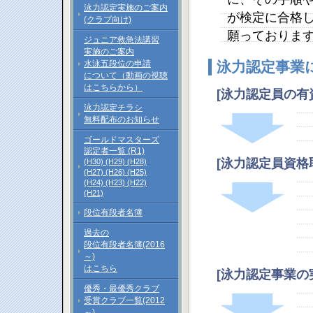
泳力認定実施のご案内
が検定に合格
(クラブ向け)
願っておりま
ジュニア救急法講習
実施のご案内
水泳五段位の申請
泳力認定事業
について（動画の視聴
はこちらから）
[泳力認定員の
泳力認定チラシ
無料配布のお知らせ
ゴールドマスターズ
認定者一覧 (R1)
[泳力認定員資
(H30)
(H29)
(H28)
(H27)
(H26)
(H25)
(H24)
(H23)
(H22)
(H21)
段位有段者名簿
過去の
段位有段者名簿(2016
～)
はこちら
[泳力認定事業の
優秀・最優秀クラブ
受賞クラブ一覧(2012
～)