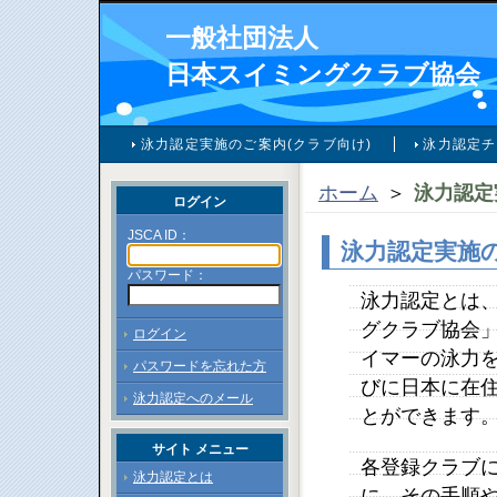
一般社団法人
日本スイミングクラブ協会
泳力認定実施のご案内(クラブ向け)
泳力認定チ
ホーム
＞
泳力認定
ログイン
JSCA ID：
泳力認定実施の
パスワード：
泳力認定とは
グクラブ協会」
ログイン
イマーの泳力を
パスワードを忘れた方
びに日本に在
泳力認定へのメール
とができます
サイト メニュー
各登録クラブ
泳力認定とは
に、その手順や