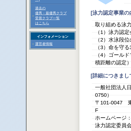
過去の
[泳力認定事業の
優秀・最優秀クラブ
受賞クラブ一覧
はこちら
取り組める泳
（1）泳力認定
インフォメーション
（2）水泳段位
運営者情報
（3）命を守る
（4）ゴール
積距離の認定
[詳細につきま
一般社団法人日本
0750）
〒101-004
F
ホームページ
泳力認定委員