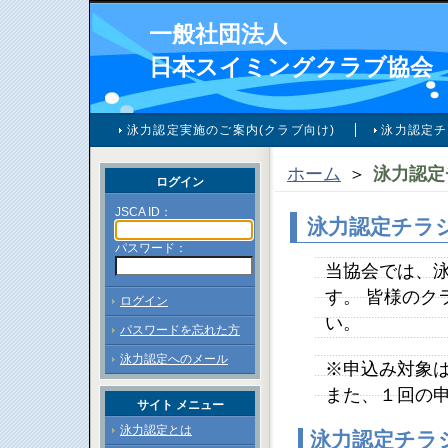
一般社団法人
日本スイミングクラブ協会
泳力認定実施のご案内(クラブ向け)
泳力認定チ
ホーム
＞
泳力認定
ログイン
JSCA ID：
泳力認定チラ
パスワード：
当協会では、
す。 皆様のク
ログイン
い。
パスワードを忘れた方
泳力認定へのメール
※申込み対象
また、１回の
サイト メニュー
泳力認定とは
泳力認定チラ