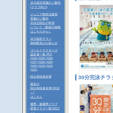
泳力認定実施のご案内
(クラブ向け)
ジュニア救急法講習
実施のご案内
水泳五段位の申請
について（動画の視聴
はこちらから）
泳力認定チラシ
無料配布のお知らせ
ゴールドマスターズ
認定者一覧 (R1)
(H30)
(H29)
(H28)
(H27)
(H26)
(H25)
(H24)
(H23)
(H22)
(H21)
30分完泳チラ
段位有段者名簿
過去の
段位有段者名簿(2016
～)
はこちら
優秀・最優秀クラブ
受賞クラブ一覧(2012
～)