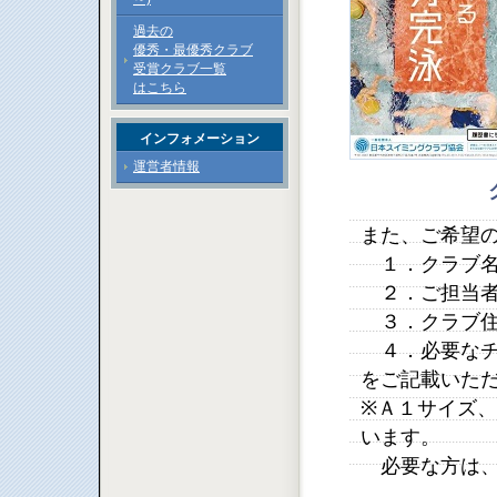
過去の
優秀・最優秀クラブ
受賞クラブ一覧
はこちら
インフォメーション
運営者情報
また、ご希望
１．クラブ
２．ご担当者
３．クラブ住
４．必要なチ
をご記載いた
※Ａ１サイズ
います。
必要な方は、