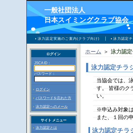
一般社団法人
日本スイミングクラブ協会
泳力認定実施のご案内(クラブ向け)
泳力認定チ
ホーム
＞
泳力認定
ログイン
JSCA ID：
泳力認定チラ
パスワード：
当協会では、
す。 皆様のク
ログイン
い。
パスワードを忘れた方
泳力認定へのメール
※申込み対象
また、１回の
サイト メニュー
泳力認定とは
泳力認定チラ