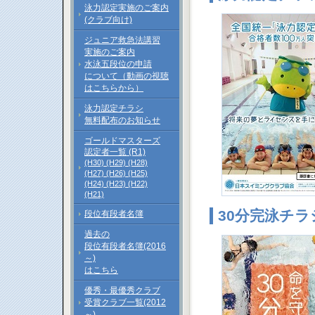
泳力認定実施のご案内
(クラブ向け)
ジュニア救急法講習
実施のご案内
水泳五段位の申請
について（動画の視聴
はこちらから）
泳力認定チラシ
無料配布のお知らせ
ゴールドマスターズ
認定者一覧 (R1)
(H30)
(H29)
(H28)
(H27)
(H26)
(H25)
(H24)
(H23)
(H22)
(H21)
30分完泳チラ
段位有段者名簿
過去の
段位有段者名簿(2016
～)
はこちら
優秀・最優秀クラブ
受賞クラブ一覧(2012
～)