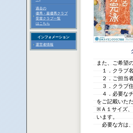
過去の
優秀・最優秀クラブ
受賞クラブ一覧
はこちら
インフォメーション
運営者情報
また、ご希望
１．クラブ
２．ご担当者
３．クラブ住
４．必要なチ
をご記載いた
※Ａ１サイズ
います。
必要な方は、