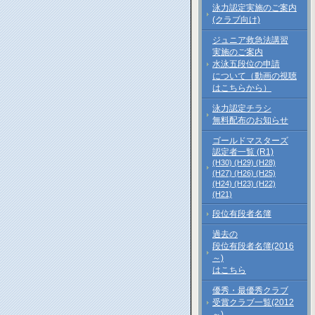
泳力認定実施のご案内
(クラブ向け)
ジュニア救急法講習
実施のご案内
水泳五段位の申請
について（動画の視聴
はこちらから）
泳力認定チラシ
無料配布のお知らせ
ゴールドマスターズ
認定者一覧 (R1)
(H30)
(H29)
(H28)
(H27)
(H26)
(H25)
(H24)
(H23)
(H22)
(H21)
段位有段者名簿
過去の
段位有段者名簿(2016
～)
はこちら
優秀・最優秀クラブ
受賞クラブ一覧(2012
～)