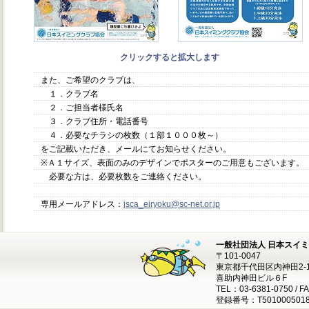
クリックすると拡大します
また、ご希望のクラブは、
１．クラブ名
２．ご担当者様氏名
３．クラブ住所・電話番号
４．必要なチラシの枚数（１部１０００枚～）
をご記載いただき、メールにてお知らせください。
※Ａ１サイズ、表面のみのデザインでポスターのご用意もございます。
必要な方は、必要枚数をご連絡ください。
専用メールアドレス：
jsca_eiryoku@sc-net.or.jp
一般社団法人 日本スイ
〒101-0047
東京都千代田区内神田2-1
喜助内神田ビル６F
TEL：03-6381-0750 / F
登録番号：T5010005018