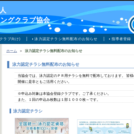
人
ミングクラブ協会
クラブ向け)
泳力認定チラシ無料配布のお知らせ
指導者登録
ホーム
＞
泳力認定チラシ無料配布のお知らせ
泳力認定チラシ無料配布のお知らせ
当協会では、泳力認定のＰＲ用チラシを無料で配布しております。 皆
開催に是非ともご活用ください。
※申込み対象は本協会登録クラブです。ご了承ください。
また、１回の申込み枚数は１部１０００枚～です。
泳力認定チラシ