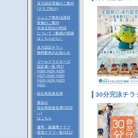
泳力認定実施のご案内
(クラブ向け)
ジュニア救急法講習
実施のご案内
水泳五段位の申請
について（動画の視聴
はこちらから）
泳力認定チラシ
無料配布のお知らせ
ゴールドマスターズ
認定者一覧 (R1)
(H30)
(H29)
(H28)
(H27)
(H26)
(H25)
(H24)
(H23)
(H22)
(H21)
30分完泳チラ
段位有段者名簿
過去の
段位有段者名簿(2016
～)
はこちら
優秀・最優秀クラブ
受賞クラブ一覧(2012
～)