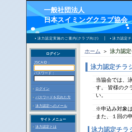
一般社団法人
日本スイミングクラブ協会
泳力認定実施のご案内(クラブ向け)
泳力認定チ
ホーム
＞
泳力認定
ログイン
JSCA ID：
泳力認定チラ
パスワード：
当協会では、
す。 皆様のク
ログイン
い。
パスワードを忘れた方
泳力認定へのメール
※申込み対象
また、１回の
サイト メニュー
泳力認定とは
泳力認定チラ