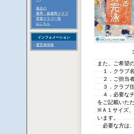
過去の
優秀・最優秀クラブ
受賞クラブ一覧
はこちら
インフォメーション
運営者情報
また、ご希望
１．クラブ
２．ご担当者
３．クラブ住
４．必要なチ
をご記載いた
※Ａ１サイズ
います。
必要な方は、