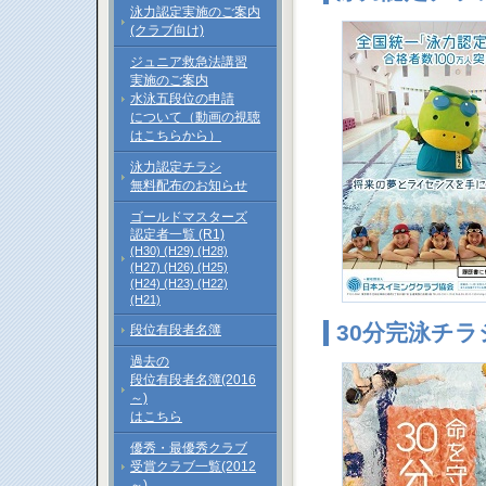
泳力認定実施のご案内
(クラブ向け)
ジュニア救急法講習
実施のご案内
水泳五段位の申請
について（動画の視聴
はこちらから）
泳力認定チラシ
無料配布のお知らせ
ゴールドマスターズ
認定者一覧 (R1)
(H30)
(H29)
(H28)
(H27)
(H26)
(H25)
(H24)
(H23)
(H22)
(H21)
30分完泳チラ
段位有段者名簿
過去の
段位有段者名簿(2016
～)
はこちら
優秀・最優秀クラブ
受賞クラブ一覧(2012
～)