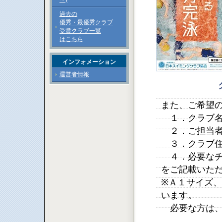
過去の
優秀・最優秀クラブ
受賞クラブ一覧
はこちら
インフォメーション
運営者情報
また、ご希望
１．クラブ
２．ご担当者
３．クラブ住
４．必要なチ
をご記載いた
※Ａ１サイズ
います。
必要な方は、