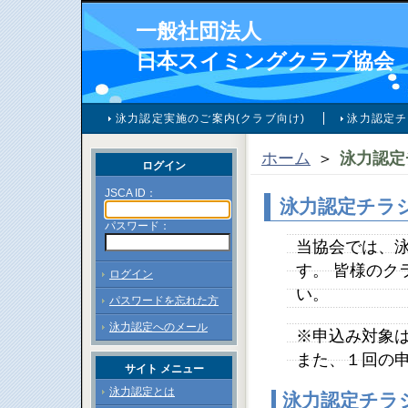
一般社団法人
日本スイミングクラブ協会
泳力認定実施のご案内(クラブ向け)
泳力認定チ
ホーム
＞
泳力認定
ログイン
JSCA ID：
泳力認定チラ
パスワード：
当協会では、
す。 皆様のク
ログイン
い。
パスワードを忘れた方
泳力認定へのメール
※申込み対象
また、１回の
サイト メニュー
泳力認定とは
泳力認定チラ