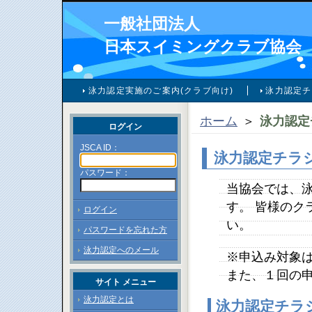
一般社団法人
日本スイミングクラブ協会
泳力認定実施のご案内(クラブ向け)
泳力認定チ
ホーム
＞
泳力認定
ログイン
JSCA ID：
泳力認定チラ
パスワード：
当協会では、
す。 皆様のク
ログイン
い。
パスワードを忘れた方
泳力認定へのメール
※申込み対象
また、１回の
サイト メニュー
泳力認定とは
泳力認定チラ