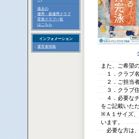
過去の
優秀・最優秀クラブ
受賞クラブ一覧
はこちら
インフォメーション
運営者情報
また、ご希望
１．クラブ
２．ご担当者
３．クラブ住
４．必要なチ
をご記載いた
※Ａ１サイズ
います。
必要な方は、