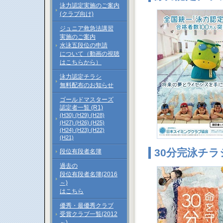
泳力認定実施のご案内
(クラブ向け)
ジュニア救急法講習
実施のご案内
水泳五段位の申請
について（動画の視聴
はこちらから）
泳力認定チラシ
無料配布のお知らせ
ゴールドマスターズ
認定者一覧 (R1)
(H30)
(H29)
(H28)
(H27)
(H26)
(H25)
(H24)
(H23)
(H22)
(H21)
30分完泳チラ
段位有段者名簿
過去の
段位有段者名簿(2016
～)
はこちら
優秀・最優秀クラブ
受賞クラブ一覧(2012
～)