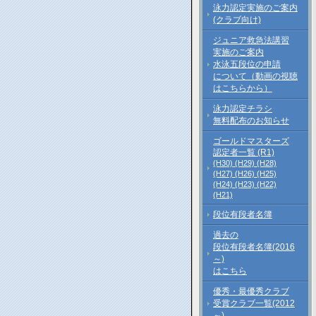
泳力認定実施のご案内
(クラブ向け)
ジュニア救急法講習
実施のご案内
水泳五段位の申請
について（動画の視聴
はこちらから）
泳力認定チラシ
無料配布のお知らせ
ゴールドマスターズ
認定者一覧 (R1)
(H30)
(H29)
(H28)
(H27)
(H26)
(H25)
(H24)
(H23)
(H22)
(H21)
段位有段者名簿
過去の
段位有段者名簿(2016
～)
はこちら
優秀・最優秀クラブ
受賞クラブ一覧(2012
～)