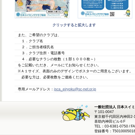
クリックすると拡大します
また、ご希望のクラブは、
１．クラブ名
２．ご担当者様氏名
３．クラブ住所・電話番号
４．必要なチラシの枚数（１部１０００枚～）
をご記載いただき、メールにてお知らせください。
※Ａ１サイズ、表面のみのデザインでポスターのご用意もございます。
必要な方は、必要枚数をご連絡ください。
専用メールアドレス：
jsca_eiryoku@sc-net.or.jp
一般社団法人 日本スイ
〒101-0047
東京都千代田区内神田2-1
喜助内神田ビル６F
TEL：03-6381-0750 / F
登録番号：T5010005018