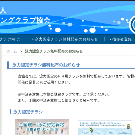
人
ミングクラブ協会
クラブ向け)
泳力認定チラシ無料配布のお知らせ
指導者登録
ホーム
＞
泳力認定チラシ無料配布のお知らせ
泳力認定チラシ無料配布のお知らせ
当協会では、泳力認定のＰＲ用チラシを無料で配布しております。 皆
開催に是非ともご活用ください。
※申込み対象は本協会登録クラブです。ご了承ください。
また、１回の申込み枚数は１部１０００枚～です。
泳力認定チラシ