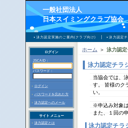
一般社団法人
日本スイミングクラブ協会
泳力認定実施のご案内(クラブ向け)
泳力認定チ
ホーム
＞
泳力認定
ログイン
JSCA ID：
泳力認定チラ
パスワード：
当協会では、
す。 皆様のク
ログイン
い。
パスワードを忘れた方
泳力認定へのメール
※申込み対象
また、１回の
サイト メニュー
泳力認定とは
泳力認定チラ