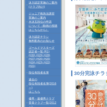
泳力認定実施のご案内
(クラブ向け)
ジュニア救急法講習
実施のご案内
水泳五段位の申請
について（動画の視聴
はこちらから）
泳力認定チラシ
無料配布のお知らせ
ゴールドマスターズ
認定者一覧 (R1)
(H30)
(H29)
(H28)
(H27)
(H26)
(H25)
(H24)
(H23)
(H22)
(H21)
30分完泳チラ
段位有段者名簿
過去の
段位有段者名簿(2016
～)
はこちら
優秀・最優秀クラブ
受賞クラブ一覧(2012
～)