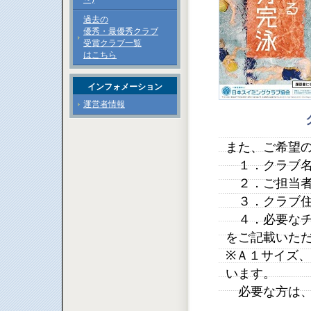
過去の
優秀・最優秀クラブ
受賞クラブ一覧
はこちら
インフォメーション
運営者情報
また、ご希望
１．クラブ
２．ご担当者
３．クラブ住
４．必要なチ
をご記載いた
※Ａ１サイズ
います。
必要な方は、