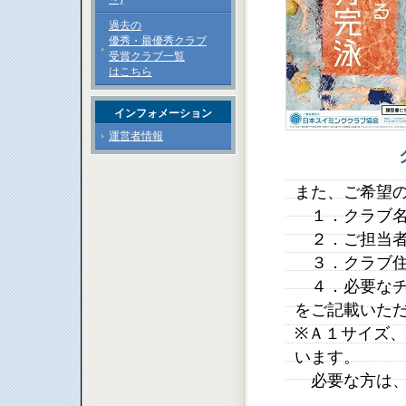
過去の
優秀・最優秀クラブ
受賞クラブ一覧
はこちら
インフォメーション
運営者情報
また、ご希望
１．クラブ
２．ご担当者
３．クラブ住
４．必要なチ
をご記載いた
※Ａ１サイズ
います。
必要な方は、