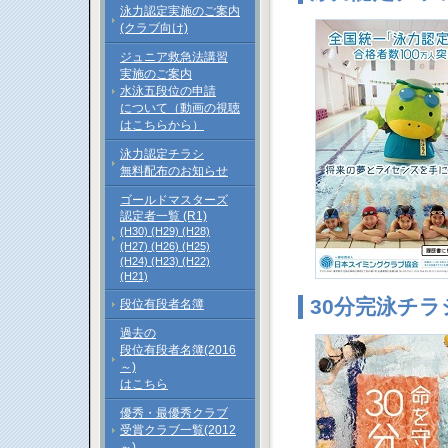
泳力認定実施のご案内
(クラブ向け)
ジュニア救急法講習
実施のご案内
水泳五段位の申請
について（動画の視聴
はこちらから）
泳力認定チラシ
無料配布のお知らせ
ゴールドマスターズ
認定者一覧 (R1)
(H30)
(H29)
(H28)
(H27)
(H26)
(H25)
(H24)
(H23)
(H22)
(H21)
30分完泳チラ
段位有段者名簿
過去の
段位有段者名簿(2016
～)
はこちら
優秀・最優秀クラブ
受賞クラブ一覧(2012
～)