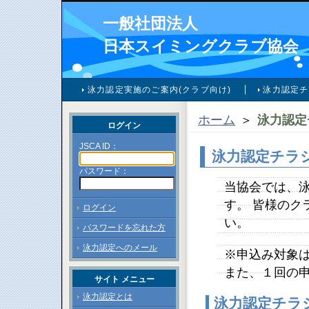
一般社団法人
日本スイミングクラブ協会
泳力認定実施のご案内(クラブ向け)
泳力認定チ
ホーム
＞
泳力認定
ログイン
JSCA ID：
泳力認定チラ
パスワード：
当協会では、
す。 皆様のク
ログイン
い。
パスワードを忘れた方
泳力認定へのメール
※申込み対象
また、１回の
サイト メニュー
泳力認定とは
泳力認定チラ