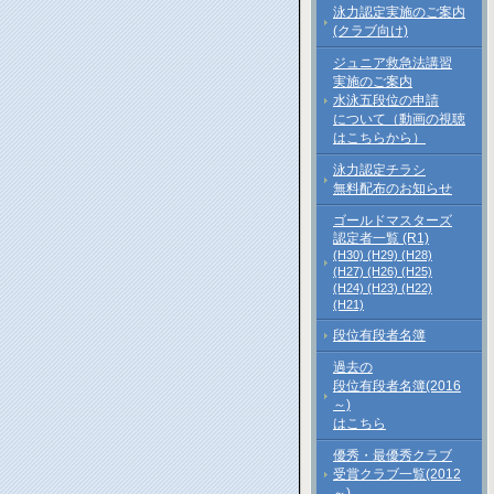
泳力認定実施のご案内
(クラブ向け)
ジュニア救急法講習
実施のご案内
水泳五段位の申請
について（動画の視聴
はこちらから）
泳力認定チラシ
無料配布のお知らせ
ゴールドマスターズ
認定者一覧 (R1)
(H30)
(H29)
(H28)
(H27)
(H26)
(H25)
(H24)
(H23)
(H22)
(H21)
段位有段者名簿
過去の
段位有段者名簿(2016
～)
はこちら
優秀・最優秀クラブ
受賞クラブ一覧(2012
～)