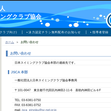
人
ミングクラブ協会
クラブ向け)
泳力認定チラシ無料配布のお知らせ
指導者登録
ホーム
＞
お問い合わせ
お問い合わせ
日本スイミングクラブ協会本部の連絡先です。
JSCA 本部
一般社団法人日本スイミングクラブ協会事務局
〒101-0047 東京都千代田区内神田2-11-6 喜助内神田ビル６F
TEL. 03-6381-0750
FAX. 03-6381-0752
mail.
jsca_eiryoku@sc-net.or.jp