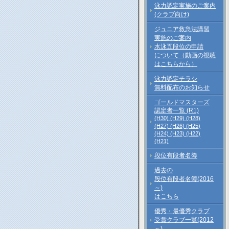
泳力認定実施のご案内
(クラブ向け)
ジュニア救急法講習
実施のご案内
水泳五段位の申請
について（動画の視聴
はこちらから）
泳力認定チラシ
無料配布のお知らせ
ゴールドマスターズ
認定者一覧 (R1)
(H30)
(H29)
(H28)
(H27)
(H26)
(H25)
(H24)
(H23)
(H22)
(H21)
段位有段者名簿
過去の
段位有段者名簿(2016
～)
はこちら
優秀・最優秀クラブ
受賞クラブ一覧(2012
～)