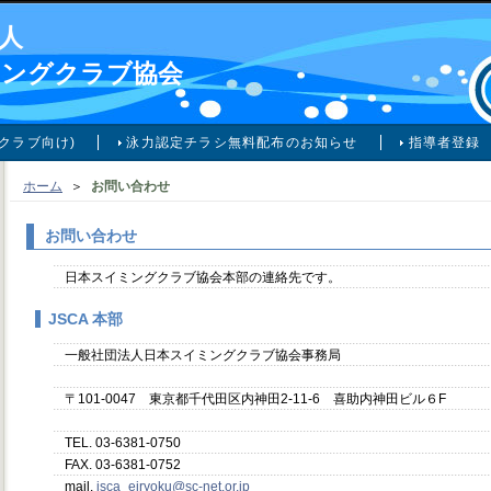
人
ミングクラブ協会
クラブ向け)
泳力認定チラシ無料配布のお知らせ
指導者登録
ホーム
＞
お問い合わせ
お問い合わせ
日本スイミングクラブ協会本部の連絡先です。
JSCA 本部
一般社団法人日本スイミングクラブ協会事務局
〒101-0047 東京都千代田区内神田2-11-6 喜助内神田ビル６F
TEL. 03-6381-0750
FAX. 03-6381-0752
mail.
jsca_eiryoku@sc-net.or.jp