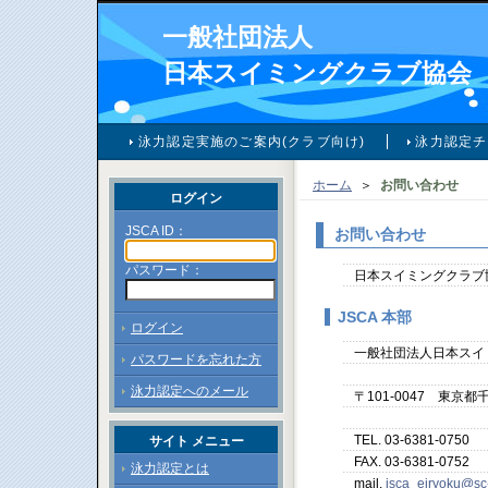
一般社団法人
日本スイミングクラブ協会
泳力認定実施のご案内(クラブ向け)
泳力認定チ
ホーム
＞
お問い合わせ
ログイン
JSCA ID：
お問い合わせ
パスワード：
日本スイミングクラブ
JSCA 本部
ログイン
一般社団法人日本スイ
パスワードを忘れた方
泳力認定へのメール
〒101-0047 東京
TEL. 03-6381-0750
サイト メニュー
FAX. 03-6381-0752
泳力認定とは
mail.
jsca_eiryoku@sc-