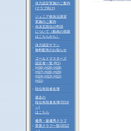
泳力認定実施のご案内
(クラブ向け)
ジュニア救急法講習
実施のご案内
水泳五段位の申請
について（動画の視聴
はこちらから）
泳力認定チラシ
無料配布のお知らせ
ゴールドマスターズ
認定者一覧 (R1)
(H30)
(H29)
(H28)
(H27)
(H26)
(H25)
(H24)
(H23)
(H22)
(H21)
段位有段者名簿
過去の
段位有段者名簿(2016
～)
はこちら
優秀・最優秀クラブ
受賞クラブ一覧(2012
～)