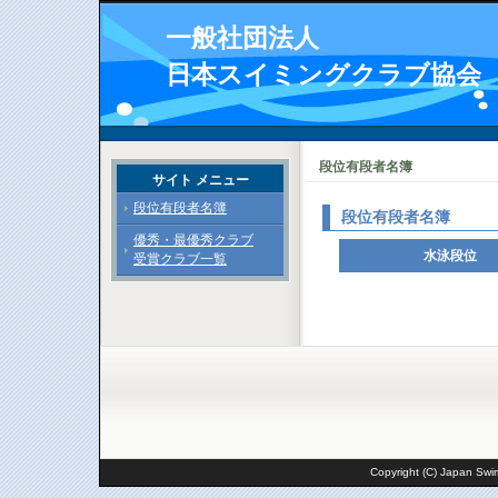
一般社団法人
日本スイミングクラブ協会
段位有段者名簿
サイト メニュー
段位有段者名簿
段位有段者名簿
優秀・最優秀クラブ
水泳段位
受賞クラブ一覧
Copyright (C) Japan Swim