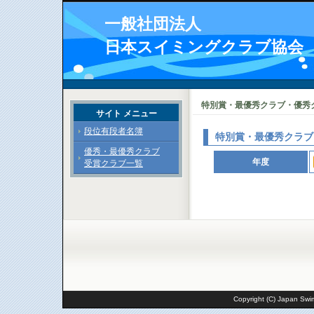
一般社団法人
日本スイミングクラブ協会
特別賞・最優秀クラブ・優秀
サイト メニュー
段位有段者名簿
特別賞・最優秀クラブ
優秀・最優秀クラブ
年度
受賞クラブ一覧
Copyright (C) Japan Swim