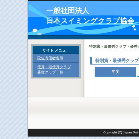
一般社団法人
日本スイミングクラブ協会
特別賞・最優秀クラブ・優秀
サイト メニュー
段位有段者名簿
特別賞・最優秀クラブ
優秀・最優秀クラブ
年度
受賞クラブ一覧
Copyright (C) Japan Swim