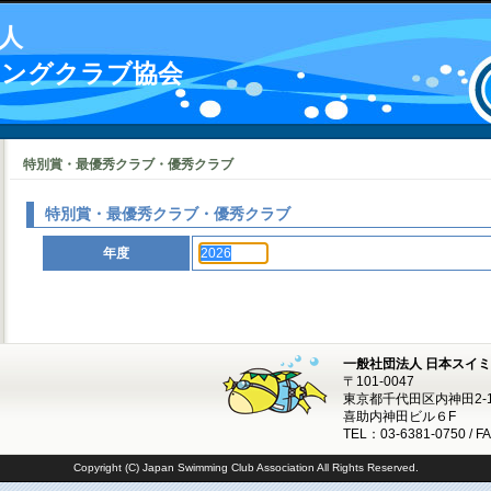
人
ミングクラブ協会
特別賞・最優秀クラブ・優秀クラブ
特別賞・最優秀クラブ・優秀クラブ
年度
一般社団法人 日本スイ
〒101-0047
東京都千代田区内神田2-1
喜助内神田ビル６F
TEL：03-6381-0750 / F
Copyright (C) Japan Swimming Club Association All Rights Reserved.