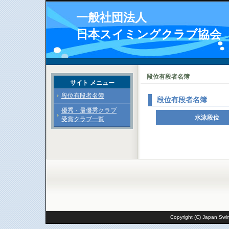
一般社団法人
日本スイミングクラブ協会
段位有段者名簿
サイト メニュー
段位有段者名簿
段位有段者名簿
優秀・最優秀クラブ
水泳段位
受賞クラブ一覧
Copyright (C) Japan Swim