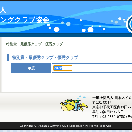
人
ミングクラブ協会
特別賞・最優秀クラブ・優秀クラブ
特別賞・最優秀クラブ・優秀クラブ
年度
一般社団法人 日本スイ
〒101-0047
東京都千代田区内神田2-1
喜助内神田ビル６F
TEL：03-6381-0750 / F
Copyright (C) Japan Swimming Club Association All Rights Reserved.