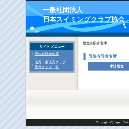
一般社団法人
日本スイミングクラブ協会
段位有段者名簿
サイト メニュー
段位有段者名簿
段位有段者名簿
優秀・最優秀クラブ
水泳段位
受賞クラブ一覧
Copyright (C) Japan Swim