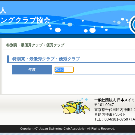
人
ミングクラブ協会
特別賞・最優秀クラブ・優秀クラブ
特別賞・最優秀クラブ・優秀クラブ
年度
一般社団法人 日本スイ
〒101-0047
東京都千代田区内神田2-1
喜助内神田ビル６F
TEL：03-6381-0750 / F
Copyright (C) Japan Swimming Club Association All Rights Reserved.