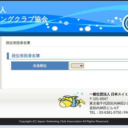
人
ミングクラブ協会
段位有段者名簿
段位有段者名簿
水泳段位
一般社団法人 日本スイ
〒101-0047
東京都千代田区内神田2-1
喜助内神田ビル６F
TEL：03-6381-0750 / F
Copyright (C) Japan Swimming Club Association All Rights Reserved.