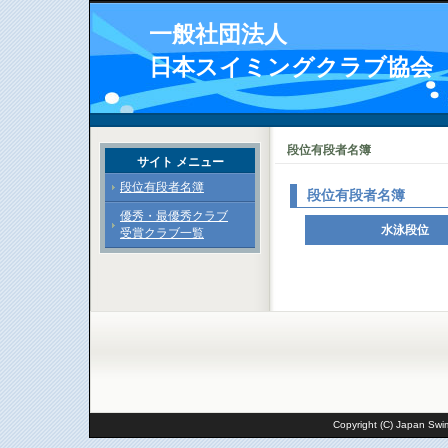
一般社団法人
日本スイミングクラブ協会
段位有段者名簿
サイト メニュー
段位有段者名簿
段位有段者名簿
優秀・最優秀クラブ
水泳段位
受賞クラブ一覧
Copyright (C) Japan Swim