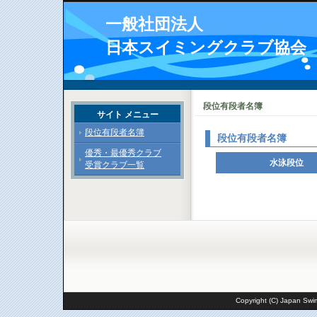
一般社団法人
日本スイミングクラブ協会
段位有段者名簿
サイト メニュー
段位有段者名簿
段位有段者名簿
優秀・最優秀クラブ
水泳段位
受賞クラブ一覧
Copyright (C) Japan Swim