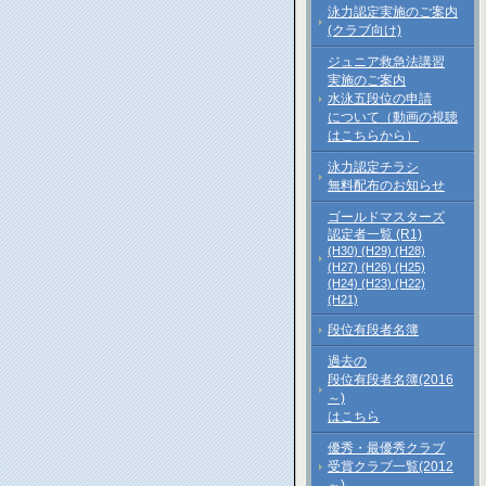
泳力認定実施のご案内
(クラブ向け)
ジュニア救急法講習
実施のご案内
水泳五段位の申請
について（動画の視聴
はこちらから）
泳力認定チラシ
無料配布のお知らせ
ゴールドマスターズ
認定者一覧 (R1)
(H30)
(H29)
(H28)
(H27)
(H26)
(H25)
(H24)
(H23)
(H22)
(H21)
段位有段者名簿
過去の
段位有段者名簿(2016
～)
はこちら
優秀・最優秀クラブ
受賞クラブ一覧(2012
～)