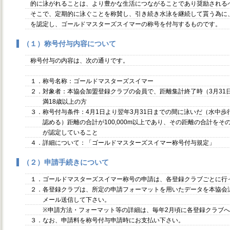
的に泳がれることは、より豊かな生活につながることであり奨励される
そこで、定期的に泳ぐことを称賛し、引き続き水泳を継続して貰う為に
を認定し、ゴールドマスターズスイマーの称号を付与するものです。
（１）称号付与内容について
称号付与の内容は、次の通りです。
１．称号名称：ゴールドマスターズスイマー
２．対象者：本協会加盟登録クラブの会員で、距離集計終了時（3月31
満18歳以上の方
３．称号付与条件：4月1日より翌年3月31日までの間に泳いだ（水中歩
認める）距離の合計が100,000m以上であり、その距離の合計をそ
が認定していること
４．詳細について：「ゴールドマスターズスイマー称号付与規定」
（２）申請手続きについて
１．ゴールドマスターズスイマー称号の申請は、各登録クラブごとに行
２．各登録クラブは、所定の申請フォーマットを用いたデータを本協会
メール送信して下さい。
※申請方法・フォーマット等の詳細は、毎年2月頃に各登録クラブへ
３．なお、申請料を称号付与申請時にお支払い下さい。