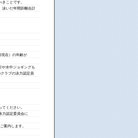
べきことです。
、泳いだ年間距離合計
日現在）の年齢が
行や水中ジョギングも
のクラブの泳力認定員
ってください。
泳力認定委員会に
ご案内します。