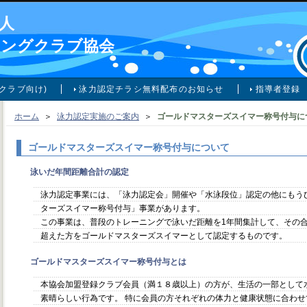
人
ミングクラブ協会
クラブ向け)
泳力認定チラシ無料配布のお知らせ
指導者登録
ホーム
＞
泳力認定実施のご案内
＞
ゴールドマスターズスイマー称号付与に
ゴールドマスターズスイマー称号付与について
泳いだ年間距離合計の認定
泳力認定事業には、「泳力認定会」開催や「水泳段位」認定の他にもう
ターズスイマー称号付与」事業があります。
この事業は、普段のトレーニングで泳いだ距離を1年間集計して、その合計距
超えた方をゴールドマスターズスイマーとして認定するものです。
ゴールドマスターズスイマー称号付与とは
本協会加盟登録クラブ会員（満１８歳以上）の方が、生活の一部として
素晴らしい行為です。 特に会員の方それぞれの体力と健康状態に合わ