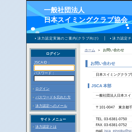
一般社団法人
日本スイミングクラブ協会
泳力認定実施のご案内(クラブ向け)
泳力認定チ
ホーム
＞
お問い合わせ
ログイン
JSCA ID：
お問い合わせ
パスワード：
日本スイミングクラブ
JSCA 本部
ログイン
一般社団法人日本スイ
パスワードを忘れた方
泳力認定へのメール
〒101-0047 東京
TEL. 03-6381-0750
サイト メニュー
FAX. 03-6381-0752
泳力認定とは
mail.
jsca_eiryoku@sc-