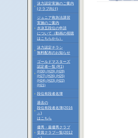
泳力認定実施のご案内
(クラブ向け)
ジュニア救急法講習
実施のご案内
水泳五段位の申請
について（動画の視聴
はこちらから）
泳力認定チラシ
無料配布のお知らせ
ゴールドマスターズ
認定者一覧 (R1)
(H30)
(H29)
(H28)
(H27)
(H26)
(H25)
(H24)
(H23)
(H22)
(H21)
段位有段者名簿
過去の
段位有段者名簿(2016
～)
はこちら
優秀・最優秀クラブ
受賞クラブ一覧(2012
～)