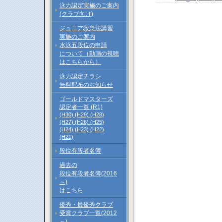
泳力認定実施のご案内
(クラブ向け)
ジュニア救急法講習
実施のご案内
水泳五段位の申請
について（動画の視聴
はこちらから）
泳力認定チラシ
無料配布のお知らせ
ゴールドマスターズ
認定者一覧 (R1)
(H30)
(H29)
(H28)
(H27)
(H26)
(H25)
(H24)
(H23)
(H22)
(H21)
段位有段者名簿
過去の
段位有段者名簿(2016
～)
はこちら
優秀・最優秀クラブ
受賞クラブ一覧(2012
～)