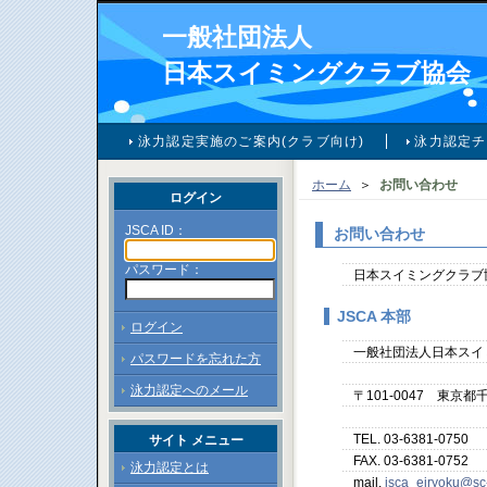
一般社団法人
日本スイミングクラブ協会
泳力認定実施のご案内(クラブ向け)
泳力認定チ
ホーム
＞
お問い合わせ
ログイン
JSCA ID：
お問い合わせ
パスワード：
日本スイミングクラブ
JSCA 本部
ログイン
一般社団法人日本スイ
パスワードを忘れた方
泳力認定へのメール
〒101-0047 東京
TEL. 03-6381-0750
サイト メニュー
FAX. 03-6381-0752
泳力認定とは
mail.
jsca_eiryoku@sc-